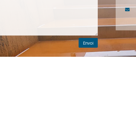

Envoi