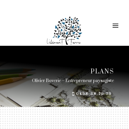
PLANS
Olivier Boverie – Entrepreneur paysagiste
0498 38 79 79