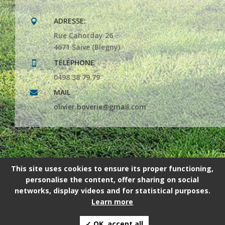
ADRESSE:

Rue Cahorday 26
4671 Saive (Blegny)
TÉLÉPHONE

0498 38 79 79
MAIL

olivier.boverie@gmail.com
This site uses cookies to ensure its proper functioning,
personalise the content, offer sharing on social
networks, display videos and for statistical purposes.
2024 © L'élément terre SRL | Site réalisé par Espace
Learn more
Net SRL
✓ OK, accept all