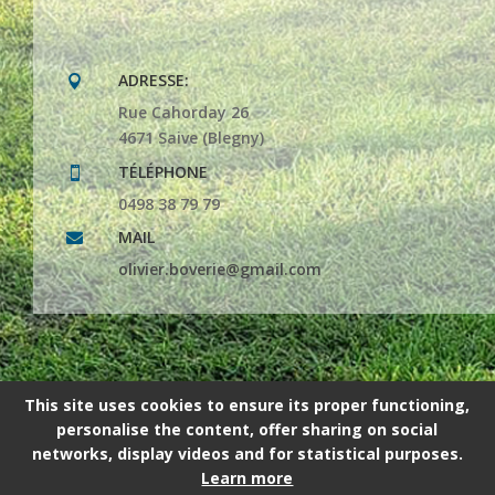
ADRESSE:

Rue Cahorday 26
4671 Saive (Blegny)
TÉLÉPHONE

0498 38 79 79
MAIL

olivier.boverie@gmail.com
This site uses cookies to ensure its proper functioning,
personalise the content, offer sharing on social
networks, display videos and for statistical purposes.
2024 © L'élément terre SRL | Site réalisé par Espace
Learn more
Net SRL